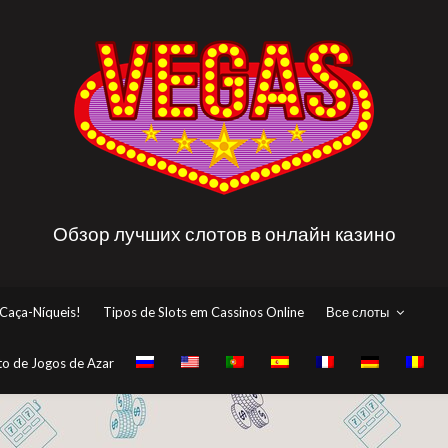
Обзор лучших слотов в онлайн казино
Caça-Níqueis!
Tipos de Slots em Cassinos Online
Все слоты
o de Jogos de Azar