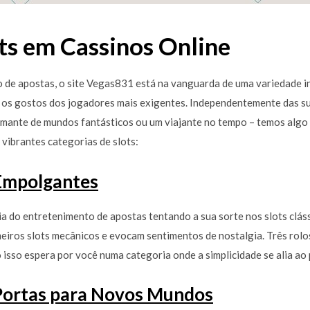
ots em Cassinos Online
de apostas, o site Vegas831 está na vanguarda de uma variedade in
r os gostos dos jogadores mais exigentes. Independentemente das su
 amante de mundos fantásticos ou um viajante no tempo – temos algo
vibrantes categorias de slots:
 Empolgantes
ia do entretenimento de apostas tentando a sua sorte nos slots cláss
eiros slots mecânicos e evocam sentimentos de nostalgia. Três rolo
 isso espera por você numa categoria onde a simplicidade se alia ao 
 Portas para Novos Mundos