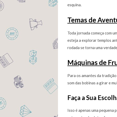
esquina.
Temas de Avent
Toda jornada começa com um 
esteja a explorar templos an
rodada se torna uma verdade
Máquinas de Fru
Para os amantes da tradição 
som das bobinas a girar e mu
Faça a Sua Escol
Isso é apenas uma pequena p