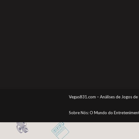
Skip
to
content
Vegas831.com – Análises de Jogos de 
Sobre Nós: O Mundo do Entreteniment