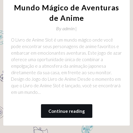
Mundo Mágico de Aventuras
de Anime
By
admin |
O Livro de Anime Slot é um mundo mágico onde você
pode encontrar seus personagens de anime favoritos e
embarcar em emocionantes aventuras. Este jogo de azar
oferece uma oportunidade única de combinar a
empolgação e a atmosfera da animação japonesa
diretamente da sua casa, em frente ao seu monitor.
Design do Jogo do Livro de Anime Desde o momento em
que o Livro de Anime Slot é lançado, você se encontrará
em um mundo…
Continue reading