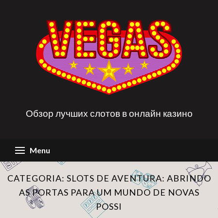
Skip
to
content
Обзор лучших слотов в онлайн казино
Menu
CATEGORIA:
SLOTS DE AVENTURA: ABRINDO
AS PORTAS PARA UM MUNDO DE NOVAS
POSSI