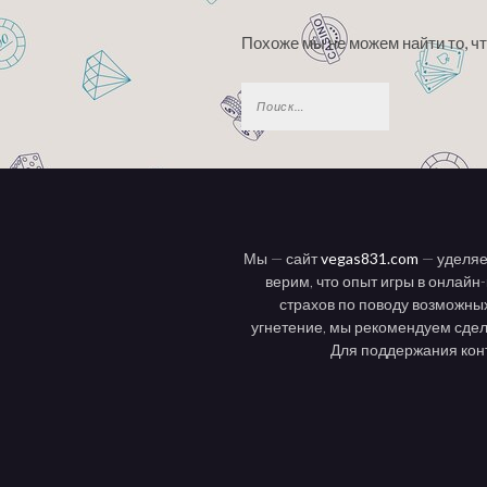
Похоже мы не можем найти то, ч
Найти:
Мы — сайт
vegas831.com
— уделяе
верим, что опыт игры в онлайн
страхов по поводу возможных
угнетение, мы рекомендуем сдел
Для поддержания конт