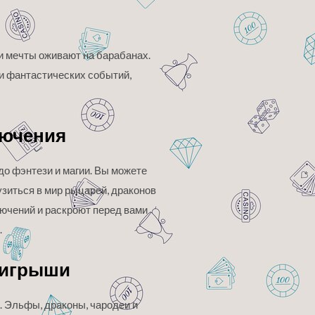
ши мечты оживают на барабанах.
 и фантастических событий,
лючения
о фэнтези и магии. Вы можете
узиться в мир рыцарей, драконов
ючений и раскроют перед вами
.
ыигрыши
 Эльфы, драконы, чародеи и