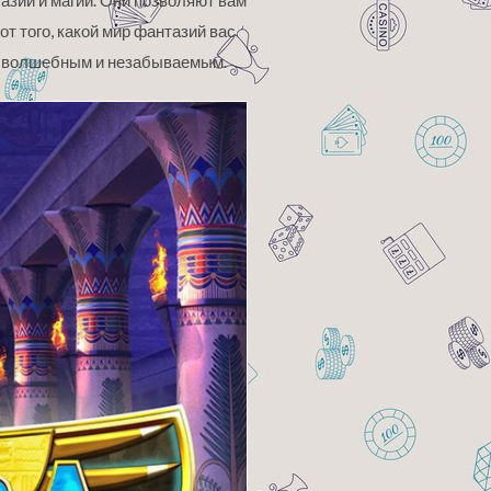
т того, какой мир фантазий вас
ие волшебным и незабываемым.