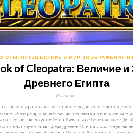
СЛОТЫ: ПУТЕШЕСТВИЕ В МИР ВООБРАЖЕНИЯ И
ok of Cleopatra: Величие и
Древнего Египта
By
admin |
то не просто игра, это путешествие в мир древнего Египта, где в
загадок. Эта игра приглашает вас исследовать археологические 
о на экране вашего устройства. Визуальное Великолепие и Дизай
opatra, вас окружит атмосфера древнего Египта. Золотые украше
 погружения в эпоху фараонов. Наслаждайтесь моментами вел