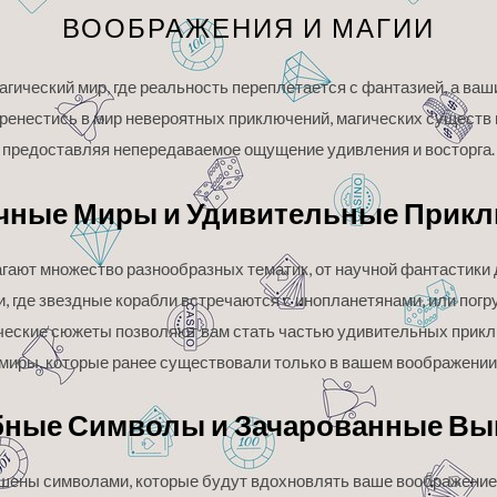
ВООБРАЖЕНИЯ И МАГИИ
гический мир, где реальность переплетается с фантазией, а ва
ренестись в мир невероятных приключений, магических существ
предоставляя непередаваемое ощущение удивления и восторга.
чные Миры и Удивительные Прик
гают множество разнообразных тематик, от научной фантастики д
и, где звездные корабли встречаются с инопланетянами, или погр
ческие сюжеты позволяют вам стать частью удивительных прикл
миры, которые ранее существовали только в вашем воображении
ные Символы и Зачарованные В
шены символами, которые будут вдохновлять ваше воображение.