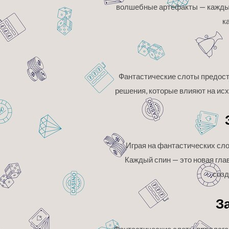
волшебные артефакты — каждый 
к
Фантастические слоты предост
решения, которые влияют на исх
Играя на фантастических сло
Каждый спин — это новая гл
созд
З
Фантастические слоты предлагаю