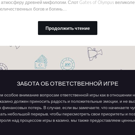
в атмосферу древней мифологии. Слот Gates of Olympus великол
величественных богов и богинь.…
Продолжить чтение
ЗАБОТА ОБ ОТВЕТСТВЕННОЙ ИГРЕ
м особое внимание вопросам ответственной игры как в отношении на
-казино должен приносить радость и положительные эмоции, и не вы
 финансовых потерь. В случае, если вы замечаете, что начинаете ч
ать небольшой перерыв, чтобы пересмотреть свои приоритеты и поз
роля над процессом игры в казино, мы также предоставляем ценные