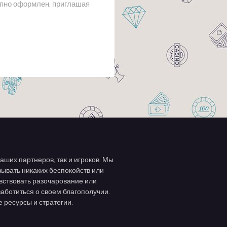
епно оформлен, приглашая
ших партнеров, так и игроков. Мы
зывать никаких беспокойств или
увствовать разочарование или
аботиться о своем благополучии.
 ресурсы и стратегии.