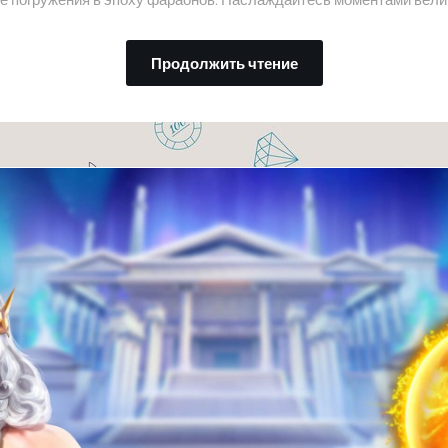
Продолжить чтение