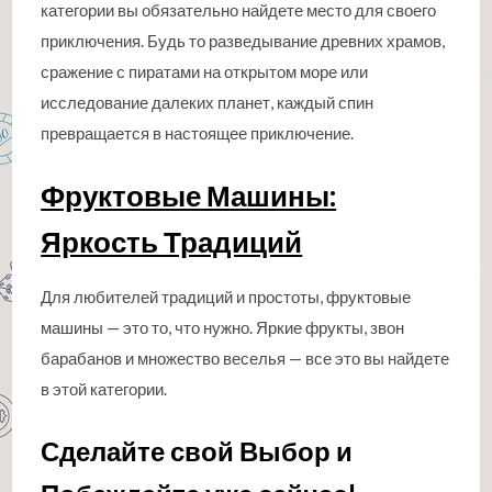
категории вы обязательно найдете место для своего
приключения. Будь то разведывание древних храмов,
сражение с пиратами на открытом море или
исследование далеких планет, каждый спин
превращается в настоящее приключение.
Фруктовые Машины:
Яркость Традиций
Для любителей традиций и простоты, фруктовые
машины — это то, что нужно. Яркие фрукты, звон
барабанов и множество веселья — все это вы найдете
в этой категории.
Сделайте свой Выбор и