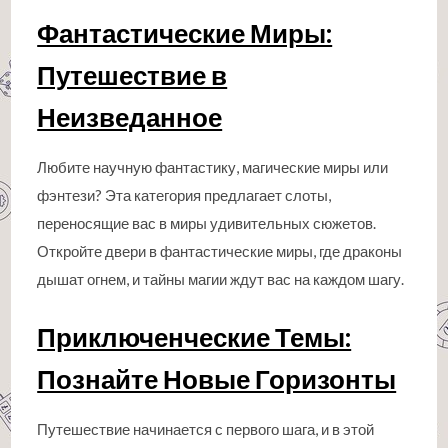
Фантастические Миры:
Путешествие в
Неизведанное
Любите научную фантастику, магические миры или
фэнтези? Эта категория предлагает слоты,
переносящие вас в миры удивительных сюжетов.
Откройте двери в фантастические миры, где драконы
дышат огнем, и тайны магии ждут вас на каждом шагу.
Приключенческие Темы:
Познайте Новые Горизонты
Путешествие начинается с первого шага, и в этой