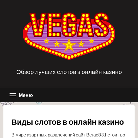
Перейти
к
содержимому
Обзор лучших слотов в онлайн казино
Меню
Виды слотов в онлайн казино
В мире азартных развлечений сайт Вегас831 стоит во