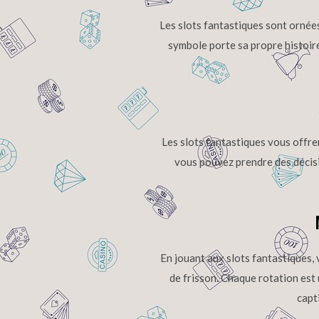
Les slots fantastiques sont ornées
symbole porte sa propre histoir
Les slots fantastiques vous offren
vous pouvez prendre des décisi
En jouant aux slots fantastiques,
de frisson. Chaque rotation est
capt