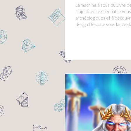
La machine à sous du Livre de
majestueuse Cléopâtre vous a
archéologiques et à découvrir
design Dès que vous lancez l