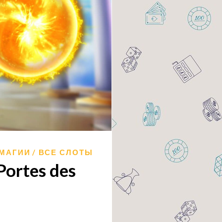
 МАГИИ
ВСЕ СЛОТЫ
Portes des