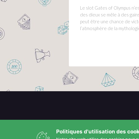
Le slot Gates of Olympus n’es
des dieux se mêle à des gains
peut être une chance de victo
l’atmosphère de la mythologi
Politiques d'utilisation des coo