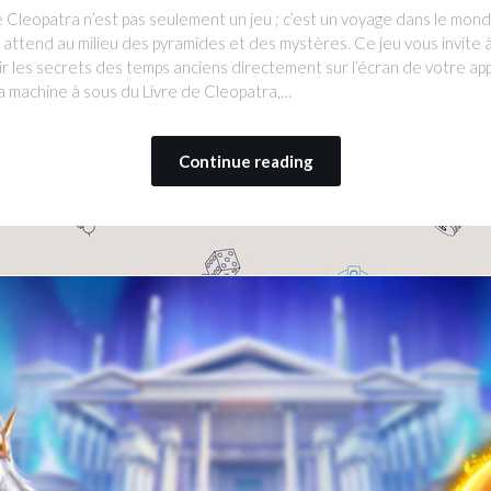
 Cleopatra n’est pas seulement un jeu ; c’est un voyage dans le mond
ttend au milieu des pyramides et des mystères. Ce jeu vous invite à
 les secrets des temps anciens directement sur l’écran de votre appa
a machine à sous du Livre de Cleopatra,…
Continue reading