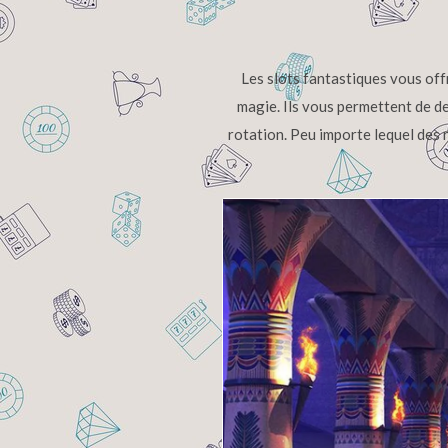
Les slots fantastiques vous off
magie. Ils vous permettent de de
rotation. Peu importe lequel des r