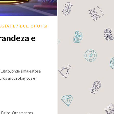
GIA[:E
ВСЕ СЛОТЫ
randeza e
 Egito, onde a majestosa
ouros arqueológicos e
go Egito. Ornamentos