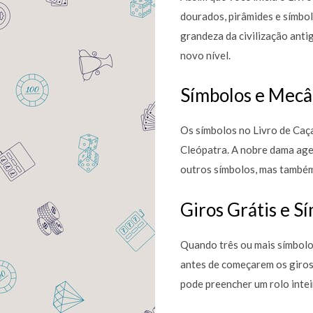
dourados, pirâmides e símbo
grandeza da civilização anti
novo nível.
Símbolos e Mecâ
Os símbolos no Livro de Caça
Cleópatra. A nobre dama age 
outros símbolos, mas também
Giros Grátis e S
Quando três ou mais símbolos
antes de começarem os giros 
pode preencher um rolo intei