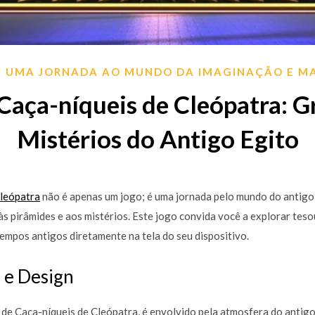
: UMA JORNADA AO MUNDO DA IMAGINAÇÃO E MA
 Caça-níqueis de Cleópatra: G
Mistérios do Antigo Egito
Cleópatra
não é apenas um jogo; é uma jornada pelo mundo do antigo
s pirâmides e aos mistérios. Este jogo convida você a explorar tes
empos antigos diretamente na tela do seu dispositivo.
 e Design
o de Caça-níqueis de Cleópatra, é envolvido pela atmosfera do anti