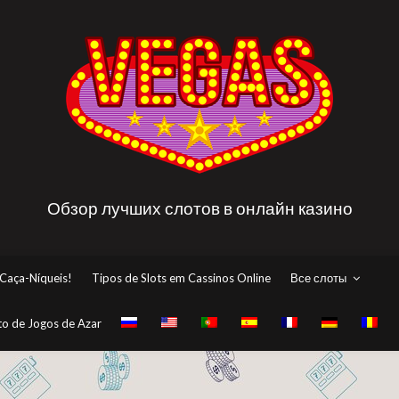
Обзор лучших слотов в онлайн казино
Caça-Níqueis!
Tipos de Slots em Cassinos Online
Все слоты
o de Jogos de Azar