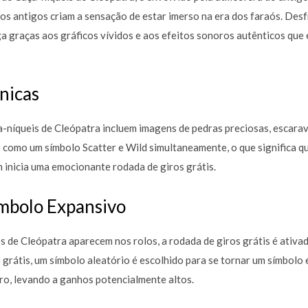
los antigos criam a sensação de estar imerso na era dos faraós. De
ga graças aos gráficos vívidos e aos efeitos sonoros autênticos qu
nicas
-níqueis de Cleópatra incluem imagens de pedras preciosas, escarave
como um símbolo Scatter e Wild simultaneamente, o que significa qu
 inicia uma emocionante rodada de giros grátis.
ímbolo Expansivo
 de Cleópatra aparecem nos rolos, a rodada de giros grátis é ativad
grátis, um símbolo aleatório é escolhido para se tornar um símbolo
ro, levando a ganhos potencialmente altos.