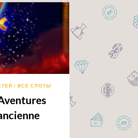
СТЕЙ
ВСЕ СЛОТЫ
 Aventures
 ancienne