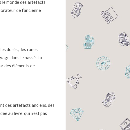
ns le monde des artefacts
lorateur de l’ancienne
les dorés, des runes
oyage dans le passé. La
par des éléments de
nt des artefacts anciens, des
ée au livre, qui n’est pas