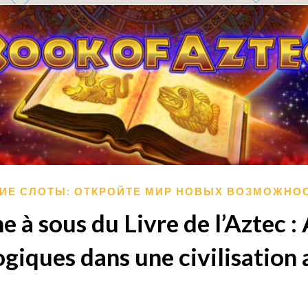
ИЕ СЛОТЫ: ОТКРОЙТЕ МИР НОВЫХ ВОЗМОЖНО
e à sous du Livre de l’Aztec :
giques dans une civilisation