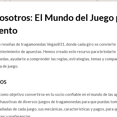
osotros: El Mundo del Juego 
ento
e reseñas de tragamonedas Vegas831, donde cada giro se convierte e
tenimiento de apuestas. Hemos creado este recurso para brindarte
das, ayudarte a comprender las reglas, estrategias, temas y compar
a de juego.
os
como objetivo convertirse en tu socio confiable en el mundo de las 
exhaustivas de diversos juegos de tragamonedas para que puedas tom
ladas de cada juego, sus mecánicas, características y pagos, para q
ses y preferencias.