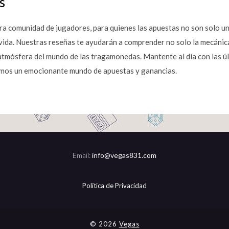
s
tra comunidad de jugadores, para quienes las apuestas no son solo un
 vida. Nuestras reseñas te ayudarán a comprender no solo la mecánica
atmósfera del mundo de las tragamonedas. Mantente al día con las últ
emos un emocionante mundo de apuestas y ganancias.
Email:
info@vegas831.com
Política de Privacidad
© 2026
Vegas