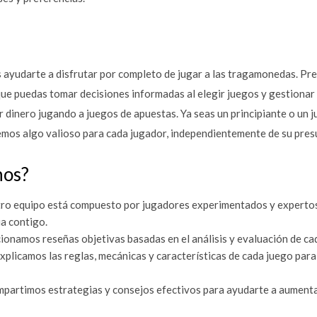
s ayudarte a disfrutar por completo de jugar a las tragamonedas. Pr
ue puedas tomar decisiones informadas al elegir juegos y gestionar 
 dinero jugando a juegos de apuestas. Ya seas un principiante o un
mos algo valioso para cada jugador, independientemente de su pres
nos?
ro equipo está compuesto por jugadores experimentados y experto
a contigo.
onamos reseñas objetivas basadas en el análisis y evaluación de c
xplicamos las reglas, mecánicas y características de cada juego para
partimos estrategias y consejos efectivos para ayudarte a aumentar 