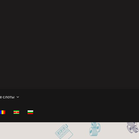
е слоты