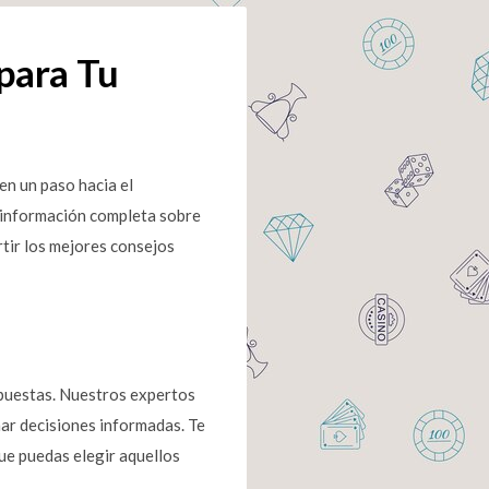
para Tu
n un paso hacia el
 información completa sobre
tir los mejores consejos
apuestas. Nuestros expertos
ar decisiones informadas. Te
ue puedas elegir aquellos