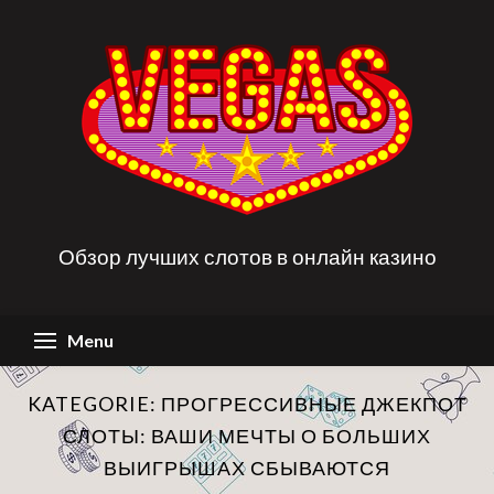
Skip
to
content
Обзор лучших слотов в онлайн казино
Menu
KATEGORIE:
ПРОГРЕССИВНЫЕ ДЖЕКПОТ
СЛОТЫ: ВАШИ МЕЧТЫ О БОЛЬШИХ
ВЫИГРЫШАХ СБЫВАЮТСЯ