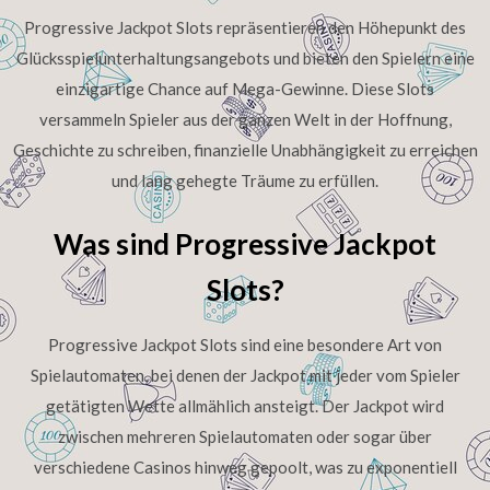
Progressive Jackpot Slots repräsentieren den Höhepunkt des
Glücksspielunterhaltungsangebots und bieten den Spielern eine
einzigartige Chance auf Mega-Gewinne. Diese Slots
versammeln Spieler aus der ganzen Welt in der Hoffnung,
Geschichte zu schreiben, finanzielle Unabhängigkeit zu erreichen
und lang gehegte Träume zu erfüllen.
Was sind Progressive Jackpot
Slots?
Progressive Jackpot Slots sind eine besondere Art von
Spielautomaten, bei denen der Jackpot mit jeder vom Spieler
getätigten Wette allmählich ansteigt. Der Jackpot wird
zwischen mehreren Spielautomaten oder sogar über
verschiedene Casinos hinweg gepoolt, was zu exponentiell