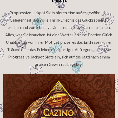
Progressive Jackpot Slots bieten eine außergewöhnliche
Gelegenheit, das volle Thrill-Erlebnis des Glücksspiels zu
erleben und von lebensverändernden Gewinnen zu träumen.
Alles, was Sie brauchen, ist eine Wette und eine Portion Glück.
Unabhängig von Ihrer Motivation, sei es das Entfesseln Ihrer
Träume oder das Erleben einzigartiger Aufregung, laden Sie
Progressive Jackpot Slots ein, sich auf die Jagd nach einem
großen Gewinn zu begeben.